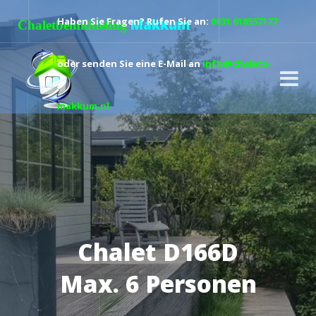
Haben Sie Fragen? Rufen Sie an:
0031 618557177
Makkum
Chaletbemiddeling
oder senden Sie eine E-Mail an
info@chalets-
makkum.nl
Chalet D166D
Max. 6 Personen